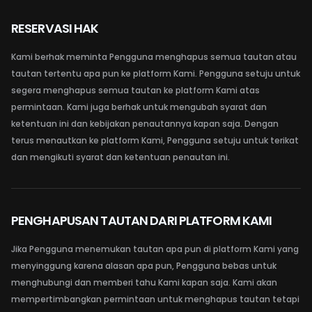
RESERVASI HAK
Kami berhak meminta Pengguna menghapus semua tautan atau
tautan tertentu apa pun ke platform Kami. Pengguna setuju untuk
segera menghapus semua tautan ke platform Kami atas
permintaan. Kami juga berhak untuk mengubah syarat dan
ketentuan ini dan kebijakan penautannya kapan saja. Dengan
terus menautkan ke platform Kami, Pengguna setuju untuk terikat
dan mengikuti syarat dan ketentuan penautan ini.
PENGHAPUSAN TAUTAN DARI PLATFORM KAMI
Jika Pengguna menemukan tautan apa pun di platform Kami yang
menyinggung karena alasan apa pun, Pengguna bebas untuk
menghubungi dan memberi tahu Kami kapan saja. Kami akan
mempertimbangkan permintaan untuk menghapus tautan tetapi