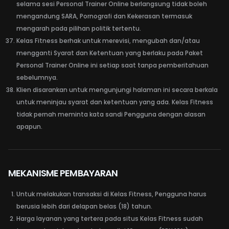
selama sesi Personal Trainer Online berlangsung tidak boleh
mengandung SARA, Pornografi dan Kekerasan termasuk
mengarah pada pilihan politik tertentu.
Kelas Fitness berhak untuk merevisi, mengubah dan/atau
mengganti Syarat dan Ketentuan yang berlaku pada Paket
Personal Trainer Online ini setiap saat tanpa pemberitahuan
sebelumnya.
Klien disarankan untuk mengunjungi halaman ini secara berkala
untuk meninjau syarat dan ketentuan yang ada. Kelas Fitness
tidak pernah meminta kata sandi Pengguna dengan alasan
apapun.
MEKANISME PEMBAYARAN
Untuk melakukan transaksi di Kelas Fitness, Pengguna harus
berusia lebih dari delapan belas (18) tahun.
Harga layanan yang tertera pada situs Kelas Fitness sudah