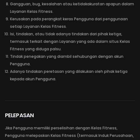
Gangguan, bug, kesalahan atau ketidakakuratan apapun dalam
Layanan Kelas Fitness.
Kerusakan pada perangkat keras Pengguna dari penggunaan
setiap Layanan Kelas Fitness.
Isi, tindakan, atau tidak adanya tindakan dari pihak ketiga,
termasuk terkait dengan Layanan yang ada dalam situs Kelas
Fitness yang diduga palsu.
Tindak penegakan yang diambil sehubungan dengan akun
Pengguna.
Adanya tindakan peretasan yang dilakukan oleh pihak ketiga
kepada akun Pengguna.
PELEPASAN
Jika Pengguna memiliki perselisihan dengan Kelas Fitness,
Pengguna melepaskan Kelas Fitness (termasuk Induk Perusahaan,