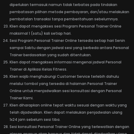
diperlukan termasuk namun tidak terbatas pada tindakan
pembatasan pilihan metode pembayaran, dan/atau melakukan
pembatalan transaksi tanpa pemberitahuan sebelumnya.
Klien dapat mengakses sesi Program Personal Trainer Online
maksimal 1 (satu) kali setiap hari.
Sesi Program Personal Trainer Online tersedia setiap hari Senin
sampai Sabtu dengan jadwal sesi yang berbeda antara Personal
Trainer berdasarkan yang sudah ditentukan.
Klien dapat mengakses informasi mengenai jadwal Personal
Trainer di Aplikasi Kelas Fitness.
Klien wajib menghubungi Customer Service terlebih dahulu
melalui tombol yang tersedia di halaman Personal Trainer
Online untuk menjadwalkan sesi konsultasi dengan Personal
Trainer Kami.
Klien diharapkan online tepat waktu sesuai dengan waktu yang
telah dijadwalkan. Klien dapat melakukan penjadwalan ulang
1x24 jam sebelum sesi tiba.
Sesi konsultasi Personal Trainer Online yang terlewatkan dengan
alasan apapun akan hangus dan tidak dapat dijadwalkan ulang.