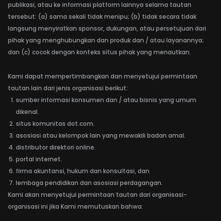
publikasi, atau ke informasi platform lainnya selama tautan
tersebut: (a) sama sekali tidak menipu; (b) tidak secara tidak
langsung menyiratkan sponsor, dukungan, atau persetujuan dari
pihak yang menghubungkan dan produk dan / atau layanannya;
dan (c) cocok dengan konteks situs pihak yang menautkan.
Kami dapat mempertimbangkan dan menyetujui permintaan
tautan lain dari jenis organisasi berikut:
sumber informasi konsumen dan / atau bisnis yang umum
dikenal.
situs komunitas dot.com.
asosiasi atau kelompok lain yang mewakili badan amal.
distributor direktori online.
portal internet.
firma akuntansi, hukum dan konsultasi, dan
lembaga pendidikan dan asosiasi perdagangan.
Kami akan menyetujui permintaan tautan dari organisasi-
organisasi ini jika Kami memutuskan bahwa: