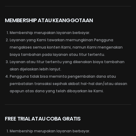
MEMBERSHIP ATAU KEANGGOTAAN
Membership merupakan layanan berbayar.
Layanan yang Kami tawarkan memungkinan Pengguna
mengakses semua konten Kami, namun Kami mengenakan
biaya tambahan pada layanan atau fitur tertentu.
Layanan atau fitur tertentu yang dikenakan biaya tambahan
akan dijelaskan lebih lanjut.
Pengguna tidak bisa meminta pengembalian dana atau
pembatalan transaksi sepihak akibat hal-hal dan/atau alasan
apapun atas dana yang telah dibayarkan ke Kami.
FREE TRIAL ATAU COBA GRATIS
Membership merupakan layanan berbayar.