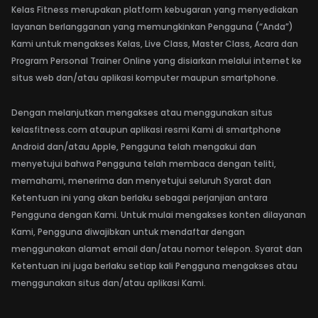
Kelas Fitness merupakan platform kebugaran yang menyediakan
layanan berlangganan yang memungkinkan Pengguna (“Anda”)
Kami untuk mengakses Kelas, Live Class, Master Class, Acara dan
Program Personal Trainer Online yang disiarkan melalui internet ke
situs web dan/atau aplikasi komputer maupun smartphone.
Dengan melanjutkan mengakses atau menggunakan situs
kelasfitness.com ataupun aplikasi resmi Kami di smartphone
Android dan/atau Apple, Pengguna telah mengakui dan
menyetujui bahwa Pengguna telah membaca dengan teliti,
memahami, menerima dan menyetujui seluruh Syarat dan
Ketentuan ini yang akan berlaku sebagai perjanjian antara
Pengguna dengan Kami. Untuk mulai mengakses konten dilayanan
Kami, Pengguna diwajibkan untuk mendaftar dengan
menggunakan alamat email dan/atau nomor telepon. Syarat dan
Ketentuan ini juga berlaku setiap kali Pengguna mengakses atau
menggunakan situs dan/atau aplikasi Kami.