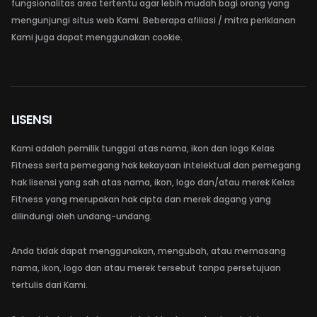
fungsionalitas area tertentu agar lebih mudah bagi orang yang
mengunjungi situs web Kami. Beberapa afiliasi / mitra periklanan
Kami juga dapat menggunakan cookie.
LISENSI
Kami adalah pemilik tunggal atas nama, ikon dan logo Kelas
Fitness serta pemegang hak kekayaan intelektual dan pemegang
hak lisensi yang sah atas nama, ikon, logo dan/atau merek Kelas
Fitness yang merupakan hak cipta dan merek dagang yang
dilindungi oleh undang-undang.
Anda tidak dapat menggunakan, mengubah, atau memasang
nama, ikon, logo dan atau merek tersebut tanpa persetujuan
tertulis dari Kami.