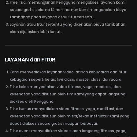
Free Trial memungkinan Pengguna mengakses layanan Kami
secara gratis selama 14 hari, namun Kami mengenakan biaya
tambahan pada layanan atau fitur tertentu.
Layanan atau fitur tertentu yang dikenakan biaya tambahan
akan dijelaskan lebih lanjut.
LAYANAN dan FITUR
Kami menyediakan layanan video latihan kebugaran dan fitur
kebugaran seperti kelas, live class, master class, dan acara.
Fitur kelas menyediakan video fitness, yoga, meditasi, dan
kesehatan yang disusun oleh tim Kami yang dapat langsung
diakses oleh Pengguna.
Fitur kursus menyediakan video fitness, yoga, meditasi, dan
kesehatan yang disusun oleh mitra/rekan instruktur Kami yang
dapat diakses secara gratis maupun berbayar.
Fitur event menyediakan video siaran langsung fitness, yoga,