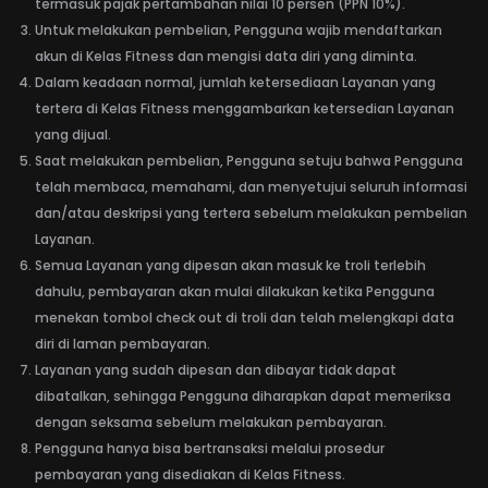
termasuk pajak pertambahan nilai 10 persen (PPN 10%).
Untuk melakukan pembelian, Pengguna wajib mendaftarkan
akun di Kelas Fitness dan mengisi data diri yang diminta.
Dalam keadaan normal, jumlah ketersediaan Layanan yang
tertera di Kelas Fitness menggambarkan ketersedian Layanan
yang dijual.
Saat melakukan pembelian, Pengguna setuju bahwa Pengguna
telah membaca, memahami, dan menyetujui seluruh informasi
dan/atau deskripsi yang tertera sebelum melakukan pembelian
Layanan.
Semua Layanan yang dipesan akan masuk ke troli terlebih
dahulu, pembayaran akan mulai dilakukan ketika Pengguna
menekan tombol check out di troli dan telah melengkapi data
diri di laman pembayaran.
Layanan yang sudah dipesan dan dibayar tidak dapat
dibatalkan, sehingga Pengguna diharapkan dapat memeriksa
dengan seksama sebelum melakukan pembayaran.
Pengguna hanya bisa bertransaksi melalui prosedur
pembayaran yang disediakan di Kelas Fitness.