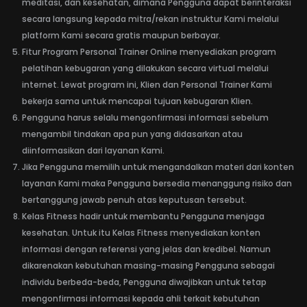
meditasi, dan kesehatan, dimana Pengguna dapat berinteraksi
secara langsung kepada mitra/rekan instruktur Kami melalui
platform Kami secara gratis maupun berbayar.
Fitur Program Personal Trainer Online menyediakan program
pelatihan kebugaran yang dilakukan secara virtual melalui
internet. Lewat program ini, Klien dan Personal Trainer Kami
bekerja sama untuk mencapai tujuan kebugaran Klien.
Pengguna harus selalu mengonfirmasi informasi sebelum
mengambil tindakan apa pun yang didasarkan atau
diinformasikan dari layanan Kami.
Jika Pengguna memilih untuk mengandalkan materi dari konten
layanan Kami maka Pengguna bersedia menanggung risiko dan
bertanggung jawab penuh atas keputusan tersebut.
Kelas Fitness hadir untuk membantu Pengguna menjaga
kesehatan. Untuk itu Kelas Fitness menyediakan konten
informasi dengan referensi yang jelas dan kredibel. Namun
dikarenakan kebutuhan masing-masing Pengguna sebagai
individu berbeda-beda, Pengguna diwajibkan untuk tetap
mengonfirmasi informasi kepada ahli terkait kebutuhan