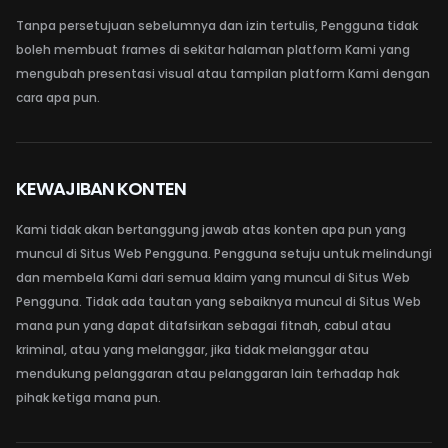
Tanpa persetujuan sebelumnya dan izin tertulis, Pengguna tidak
boleh membuat frames di sekitar halaman platform Kami yang
mengubah presentasi visual atau tampilan platform Kami dengan
cara apa pun.
KEWAJIBAN KONTEN
Kami tidak akan bertanggung jawab atas konten apa pun yang
muncul di Situs Web Pengguna. Pengguna setuju untuk melindungi
dan membela Kami dari semua klaim yang muncul di Situs Web
Pengguna. Tidak ada tautan yang sebaiknya muncul di Situs Web
mana pun yang dapat ditafsirkan sebagai fitnah, cabul atau
kriminal, atau yang melanggar, jika tidak melanggar atau
mendukung pelanggaran atau pelanggaran lain terhadap hak
pihak ketiga mana pun.