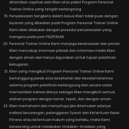
dihentikan sepihak oleh Klien atas paket Program Personal
Trainer Online yang tengah berlangsung.
Penyelesaian Sengketa dalam kasus Klien tidak puas dengan
layanan yang diberikan pada Program Personal Trainer Online
Kami akan dilakukan dengan prosedur penyelesaian yang
mengacu pada poin PELEPASAN.
Personal Trainer Online Kami menjaga kerahasiaan dan privasi
Klien mencakup informasi pribadi dan informasi medis Klien
dengan aman dan hanya digunakan untuk tujuan pelatihan
kebugaran.
Klien yang mengikuti Program Personal Trainer Online Kami
bertanggung jawab atas kesehatan dan keselamatannya
selama program pelatihan berlangsung dan secara sadar
memastikan bahwa dirinya sebagai Klien mengikuti semua
arahan program dengan benar, tepat, dan dengan aman.
Klien memahami dan menyetujui jika ditemukan adanya
indikasi kecurangan, pelanggaran Syarat dan Ketentuan Kelas
Fitness atau ketentuan hukum yang berlaku, maka Kami
berwenang untuk melakukan tindakan-tindakan yang