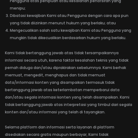
Pengguna atas penipuan atau kesalahan penafsiran yang
menipu;
Dibatasi kewajiban Kami atau Pengguna dengan cara apa pun
yang tidak diizinkan menurut hukum yang berlaku; atau
Mengecualikan salah satu kewajiban Kami atau Pengguna yang
mungkin tidak dikecualikan berdasarkan hukum yang berlaku.
Kami tidak bertanggung jawab atas tidak tersampaikannya
informasi secara utuh, karena faktor kesalahan teknis yang tidak
pernah diduga dan/atau diprakirakan sebelumnya. Kami berhak
memuat, mengedit, menghapus dan tidak memuat
data/informasi konten yang disampaikan termasuk tidak
bertanggung jawab atas keterlambatan memperbarui data
dan/atau segala informasi konten yang telah disampaikan. Kami
tidak bertanggung jawab atas interpretasi yang timbul dari segala
konten dan/atau informasi yang telah di tayangkan.
Selama platform dan informasi serta layanan di platform
disediakan secara gratis maupun berbayar, Kami tidak