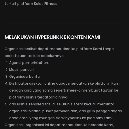
terkait platform Kelas Fitness.
MELAKUKAN HYPERLINK KE KONTEN KAMI
Organisasi berikut dapat menautkan ke platform Kami tanpa
persetujuan tertulis sebelumnya:
Agensi pemerintahan.
Mesin pencari.
Organisasi berita.
Distributor direktori online dapat menautkan ke platform Kami
dengan cara yang sama seperti mereka membuat tautan ke
platform bisnis terdaftar lainnya.
dan Bisnis Terakreditasi di seluruh sistem kecuali meminta
organisasi nirlaba, pusat perbelanjaan, dan grup penggalangan
dana amal yang mungkin tidak hyperlink ke platform Kami.
Organisasi-organisasi ini dapat menautkan ke beranda Kami,