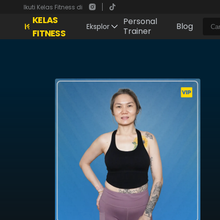
Ikuti Kelas Fitness di
KELAS
Personal
Blog
Eksplor
Trainer
FITNESS