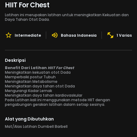
HIIT For Chest
Latihan ini merupakan latihan untuk meningkatkan Kekuatan dan
Daya Tahan Otot Dada.
Intermediate
Bahasa Indonesia
1 Variasi 
Deskripsi
Benefit Dari Latihan
HIIT For Chest
Meningkatkan kekuatan otot Dada
Memperbaiki postur Tubuh
Meningkatkan Metabolisme
Meningkatkan daya tahan otot Dada
Mengurangi Kadar Lemak
Meningkatkan daya tahan kardiovaskular
Pada Latihan kali ini menggunakan metode HIIT dengan
pengabungan gerakan latihan dalam setiap sesinya.
Alat yang Dibutuhkan
Mat/Alas Latihan Dumbell Barbell