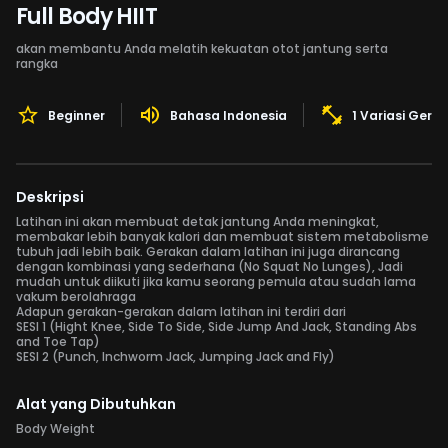
Full Body HIIT
akan membantu Anda melatih kekuatan otot jantung serta
rangka
Beginner
Bahasa Indonesia
1 Variasi Gera
Deskripsi
Latihan ini akan membuat detak jantung Anda meningkat,
membakar lebih banyak kalori dan membuat sistem metabolisme
tubuh jadi lebih baik. Gerakan dalam latihan ini juga dirancang
dengan kombinasi yang sederhana (No Squat No Lunges), Jadi
mudah untuk diikuti jika kamu seorang pemula atau sudah lama
vakum berolahraga
Adapun gerakan-gerakan dalam latihan ini terdiri dari
SESI 1 (Hight Knee, Side To Side, Side Jump And Jack, Standing Abs
and Toe Tap)
SESI 2 (Punch, Inchworm Jack, Jumping Jack and Fly)
Alat yang Dibutuhkan
Body Weight