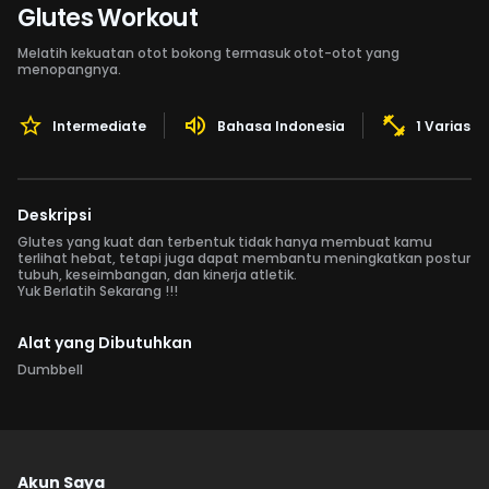
Glutes Workout
Melatih kekuatan otot bokong termasuk otot-otot yang
menopangnya.
Intermediate
Bahasa Indonesia
1 Variasi 
Deskripsi
Glutes yang kuat dan terbentuk tidak hanya membuat kamu
terlihat hebat, tetapi juga dapat membantu meningkatkan postur
tubuh, keseimbangan, dan kinerja atletik.
Yuk Berlatih Sekarang !!!
Alat yang Dibutuhkan
Dumbbell
Akun Saya