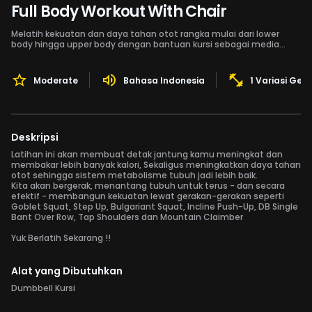
Full Body Workout With Chair
Melatih kekuatan dan daya tahan otot rangka mulai dari lower
body hingga upper body dengan bantuan kursi sebagai media
latihan.
Moderate
Bahasa Indonesia
1 Variasi Ger
Deskripsi
Latihan ini akan membuat detak jantung kamu meningkat dan
membakar lebih banyak kalori, Sekaligus meningkatkan daya tahan
otot sehingga sistem metabolisme tubuh jadi lebih baik.
Kita akan bergerak, menantang tubuh untuk terus - dan secara
efektif - membangun kekuatan lewat gerakan-gerakan seperti
Goblet Squat, Step Up, Bulgariant Squat, Incline Push-Up, DB Single
Bant Over Row, Tap Shoulders dan Mountain Claimber
Yuk Berlatih Sekarang !!
Alat yang Dibutuhkan
Dumbbell Kursi