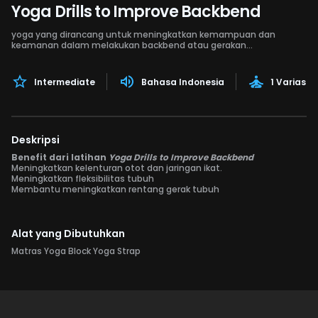
Yoga Drills to Improve Backbend
yoga yang dirancang untuk meningkatkan kemampuan dan
keamanan dalam melakukan backbend atau gerakan
melengkungkan punggung ke belakang.
Intermediate
Bahasa Indonesia
1 Variasi 
Deskripsi
Benefit dari latihan
Yoga Drills to Improve Backbend
Meningkatkan kelenturan otot dan jaringan ikat.
Meningkatkan fleksibilitas tubuh
Membantu meningkatkan rentang gerak tubuh
Alat yang Dibutuhkan
Matras Yoga Block Yoga Strap