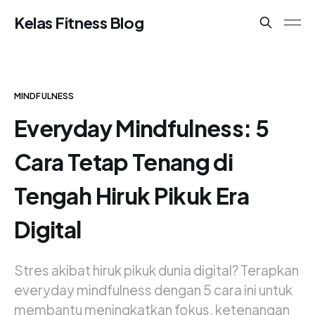
Kelas Fitness Blog
MINDFULNESS
Everyday Mindfulness: 5
Cara Tetap Tenang di
Tengah Hiruk Pikuk Era
Digital
Stres akibat hiruk pikuk dunia digital? Terapkan
everyday mindfulness dengan 5 cara ini untuk
membantu meningkatkan fokus, ketenangan