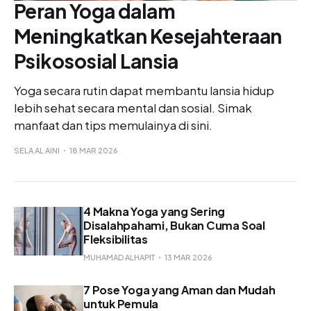
Peran Yoga dalam
Meningkatkan Kesejahteraan
Psikososial Lansia
Yoga secara rutin dapat membantu lansia hidup
lebih sehat secara mental dan sosial. Simak
manfaat dan tips memulainya di sini.
SELA AL AINI
18 MAR 2026
4 Makna Yoga yang Sering
Disalahpahami, Bukan Cuma Soal
Fleksibilitas
MUHAMAD ALHAPIT
13 MAR 2026
7 Pose Yoga yang Aman dan Mudah
untuk Pemula