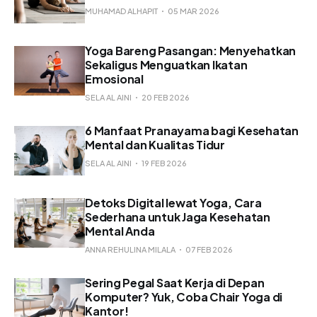
MUHAMAD ALHAPIT
05 MAR 2026
Yoga Bareng Pasangan: Menyehatkan
Sekaligus Menguatkan Ikatan
Emosional
SELA AL AINI
20 FEB 2026
6 Manfaat Pranayama bagi Kesehatan
Mental dan Kualitas Tidur
SELA AL AINI
19 FEB 2026
Detoks Digital lewat Yoga, Cara
Sederhana untuk Jaga Kesehatan
Mental Anda
ANNA REHULINA MILALA
07 FEB 2026
Sering Pegal Saat Kerja di Depan
Komputer? Yuk, Coba Chair Yoga di
Kantor!