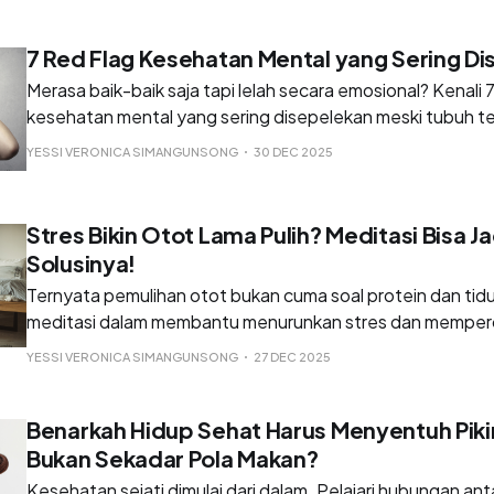
7 Red Flag Kesehatan Mental yang Sering D
Merasa baik-baik saja tapi lelah secara emosional? Kenali 7
kesehatan mental yang sering disepelekan meski tubuh ter
Waspadai tandanya disini!
YESSI VERONICA SIMANGUNSONG
30 DEC 2025
Stres Bikin Otot Lama Pulih? Meditasi Bisa Ja
Solusinya!
Ternyata pemulihan otot bukan cuma soal protein dan tidur
meditasi dalam membantu menurunkan stres dan memper
setelah latihan disini.
YESSI VERONICA SIMANGUNSONG
27 DEC 2025
Benarkah Hidup Sehat Harus Menyentuh Piki
Bukan Sekadar Pola Makan?
Kesehatan sejati dimulai dari dalam. Pelajari hubungan an