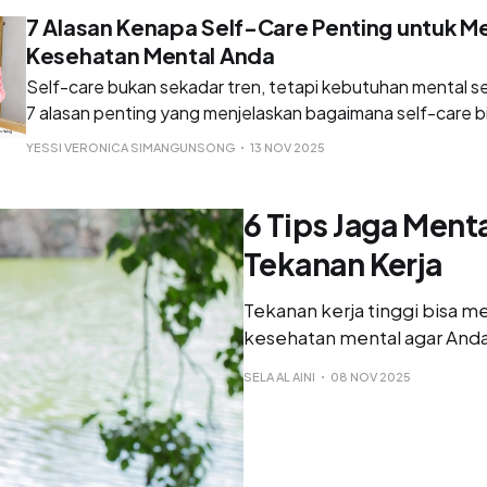
7 Alasan Kenapa Self-Care Penting untuk M
Kesehatan Mental Anda
Self-care bukan sekadar tren, tetapi kebutuhan mental 
7 alasan penting yang menjelaskan bagaimana self-care 
Anda mencegah stres, burnout, dan kelelahan emosional.
YESSI VERONICA SIMANGUNSONG
13 NOV 2025
6 Tips Jaga Ment
Tekanan Kerja
Tekanan kerja tinggi bisa 
kesehatan mental agar Anda 
SELA AL AINI
08 NOV 2025