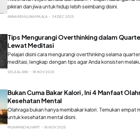
pikiran dan jiwa untuk hidup lebih seimbang disini.
ANNA REHULINA MILALA
24 DEC 2025
Tips Mengurangi Overthinking dalam Quarter 
Lewat Meditasi
Pelajari disini cara mengurangi overthinking selama quarter l
meditasi, lengkap dengan tips agar Anda konsisten melak
SELA AL AINI
18 NOV 2025
Bukan Cuma Bakar Kalori, Ini 4 Manfaat Olah
Kesehatan Mental
Olahraga bukan hanya membakar kalori. Temukan empat 
untuk kesehatan mental disini.
MUHAMAD ALHAPIT
18 NOV 2025