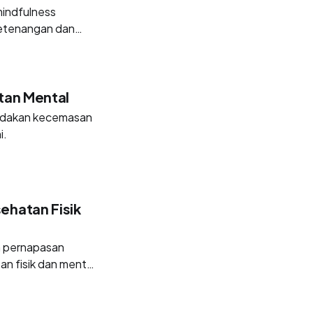
mindfulness
ketenangan dan
atan Mental
redakan kecemasan
i.
ehatan Fisik
an pernapasan
an fisik dan mental