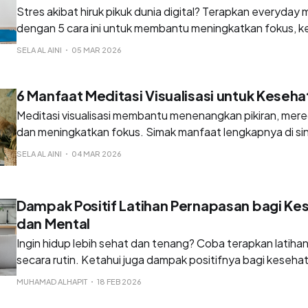
Stres akibat hiruk pikuk dunia digital? Terapkan everyday 
dengan 5 cara ini untuk membantu meningkatkan fokus, 
keseimbangan hidup.
SELA AL AINI
05 MAR 2026
6 Manfaat Meditasi Visualisasi untuk Keseh
Meditasi visualisasi membantu menenangkan pikiran, me
dan meningkatkan fokus. Simak manfaat lengkapnya di sin
SELA AL AINI
04 MAR 2026
Dampak Positif Latihan Pernapasan bagi Kes
dan Mental
Ingin hidup lebih sehat dan tenang? Coba terapkan latih
secara rutin. Ketahui juga dampak positifnya bagi kesehat
Anda disini.
MUHAMAD ALHAPIT
18 FEB 2026