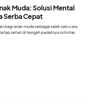
nak Muda: Solusi Mental
ra Serba Cepat
asi bagi anak muda sebagai salah satu cara
tap sehat di tengah padatnya rutinitas.