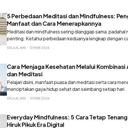
5 Perbedaan Meditasi dan Mindfulness: Pen
Manfaat dan Cara Menerapkannya
Meditasi dan mindfulness sering dianggap sama, padahal 
penting. Ketahui perbedaan keduanya lengkap dengan c
menerapkannya disini.
SELA AL AINI
13 MAR 2026
Cara Menjaga Kesehatan Melalui Kombinasi 
dan Meditasi
Pelajari disini, manfaat puasa dan meditasi serta cara m
menciptakan gaya hidup sehat dan seimbang setiap hari.
SELA AL AINI
13 MAR 2026
Everyday Mindfulness: 5 Cara Tetap Tenang
Hiruk Pikuk Era Digital