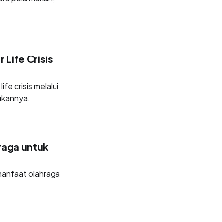
Life Crisis
ife crisis melalui
ukannya.
raga untuk
manfaat olahraga