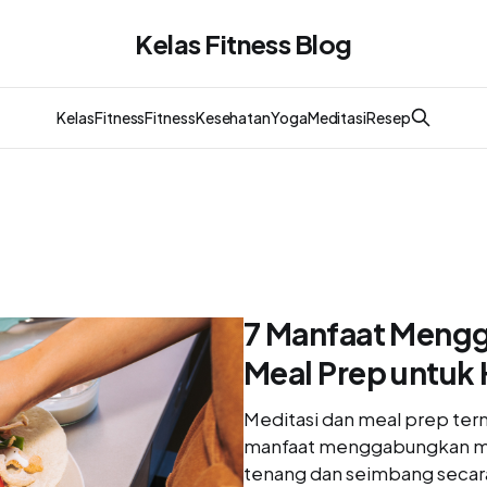
Kelas Fitness Blog
KelasFitness
Fitness
Kesehatan
Yoga
Meditasi
Resep
7 Manfaat Mengg
Meal Prep untuk 
Meditasi dan meal prep terny
manfaat menggabungkan med
tenang dan seimbang secara 