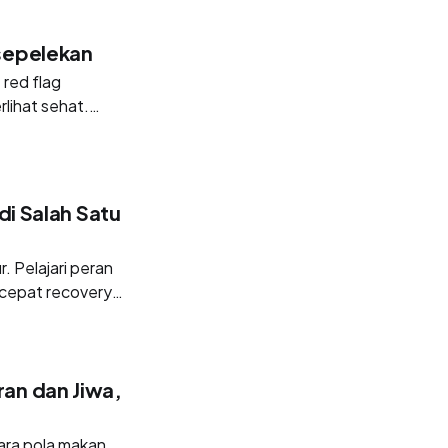
isepelekan
 red flag
lihat sehat.
di Salah Satu
. Pelajari peran
cepat recovery
ran dan Jiwa,
tara pola makan,