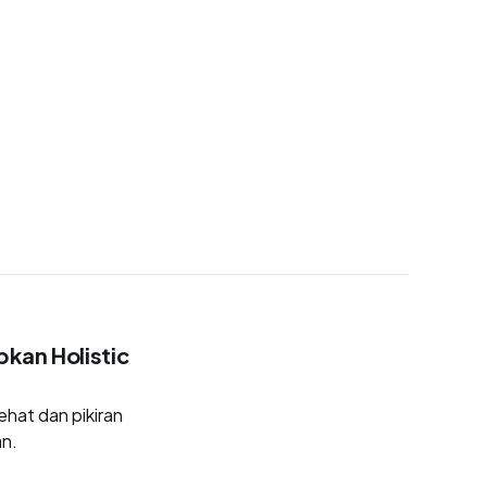
pkan Holistic
ehat dan pikiran
an.