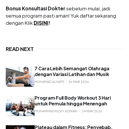
Bonus Konsultasi Dokter
sebelum mulai, jadi
semua program pasti aman! Yuk daftar sekarang
dengan Klik
DISINI
!
READ NEXT
7 Cara Lebih Semangat Olahraga
dengan Variasi Latihan dan Musik
MUHAMAD ALHAPIT
26 MAR 2026
Program Full Body Workout 3 Hari
untuk Pemula hingga Menengah
MUHAMMAD RIZKY AZWARI
24 MAR 2026
Plateau dalam Fitness: Penyebab,