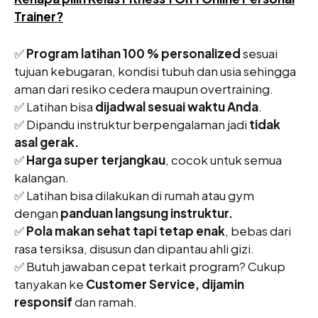
Trainer?
✅
Program latihan 100 % personalized
sesuai
tujuan kebugaran, kondisi tubuh dan usia sehingga
aman dari resiko cedera maupun overtraining.
✅ Latihan bisa
dijadwal sesuai waktu Anda
.
✅ Dipandu instruktur berpengalaman jadi
tidak
asal gerak.
✅
Harga super terjangkau
, cocok untuk semua
kalangan.
✅ Latihan bisa dilakukan di rumah atau gym
dengan
panduan langsung instruktur.
✅
Pola makan sehat tapi tetap enak
, bebas dari
rasa tersiksa, disusun dan dipantau ahli gizi.
✅ Butuh jawaban cepat terkait program? Cukup
tanyakan ke
Customer Service, dijamin
responsif
dan ramah.